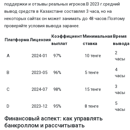
поддержки и отзывы реальных игроков.В 2023 г.средний
вывод средств в Казахстане составлял 3 часа, но на
некоторых сайтах он может занимать до 48 часов.Поэтому
проверяйте условия вывода заранее.
Коэффициент
Минимальная
Время
Платформа
Лицензия
выплат
ставка
вывода
2
A
2024-01
97%
10 тенге
часы
4
B
2023-05
96%
5 тенге
часы
3
C
2024-07
98%
15 тенге
часы
5
D
2023-12
95%
8 тенге
часы
Финансовый аспект: как управлять
банкроллом и рассчитывать