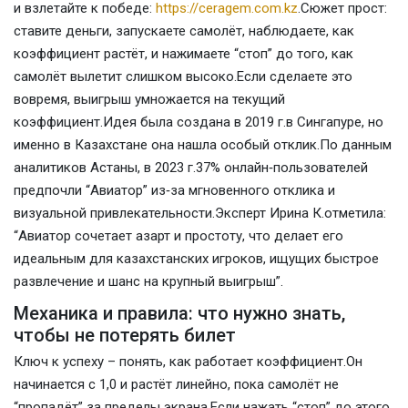
и взлетайте к победе:
https://ceragem.com.kz
.Сюжет прост:
ставите деньги, запускаете самолёт, наблюдаете, как
коэффициент растёт, и нажимаете “стоп” до того, как
самолёт вылетит слишком высоко.Если сделаете это
вовремя, выигрыш умножается на текущий
коэффициент.Идея была создана в 2019 г.в Сингапуре, но
именно в Казахстане она нашла особый отклик.По данным
аналитиков Астаны, в 2023 г.37% онлайн‑пользователей
предпочли “Авиатор” из‑за мгновенного отклика и
визуальной привлекательности.Эксперт Ирина К.отметила:
“Авиатор сочетает азарт и простоту, что делает его
идеальным для казахстанских игроков, ищущих быстрое
развлечение и шанс на крупный выигрыш”.
Механика и правила: что нужно знать,
чтобы не потерять билет
Ключ к успеху – понять, как работает коэффициент.Он
начинается с 1,0 и растёт линейно, пока самолёт не
“пропадёт” за пределы экрана.Если нажать “стоп” до этого,