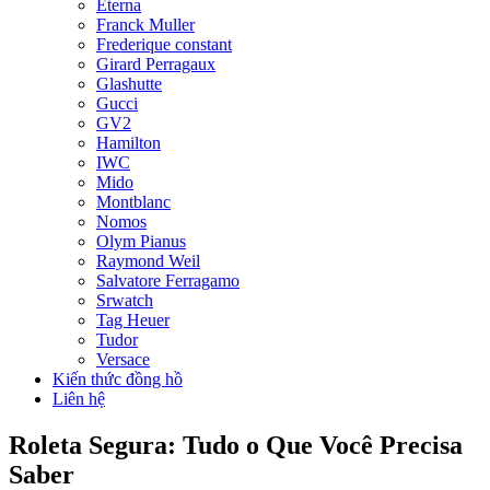
Eterna
Franck Muller
Frederique constant
Girard Perragaux
Glashutte
Gucci
GV2
Hamilton
IWC
Mido
Montblanc
Nomos
Olym Pianus
Raymond Weil
Salvatore Ferragamo
Srwatch
Tag Heuer
Tudor
Versace
Kiến thức đồng hồ
Liên hệ
Roleta Segura: Tudo o Que Você Precisa
Saber