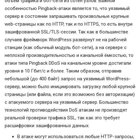
объем трафика и бот-сети из сотен узлов. Важной
особенностью Pingback-атаки является то, что уязвимый
сервер в состоянии запрашивать произвольные крупные
web-страницы как по HTTP, так и по HTTPS, то есть внутри
зашифрованной SSL/TLS-сессии. Так как в большинстве
случаев фреймворк WordPress развёрнут не на рабочей
станции (как обычный модуль бот-сети), а на сервере с
неплохой производительностью и канальной ёмкостью, то
атаки типа Pingback DDoS на канальном уровне достигали
уровня в 10 Гбит/с и более. Таким образом, отправив
небольшой (до 400 байт) запрос на уязвимый WordPress-
сервер, можно было инициировать загрузку любой крупной
страницы (или файла, если это возможно без авторизации)
с атакуемого сервера на уязвимый сервер. Большинство
технологий противодействия DoS атакам не производят
реальной проверки трафика SSL, так как это требует
расшифровки зашифрованных данных.
В атаке могут использоваться любые HTTP-запросы,